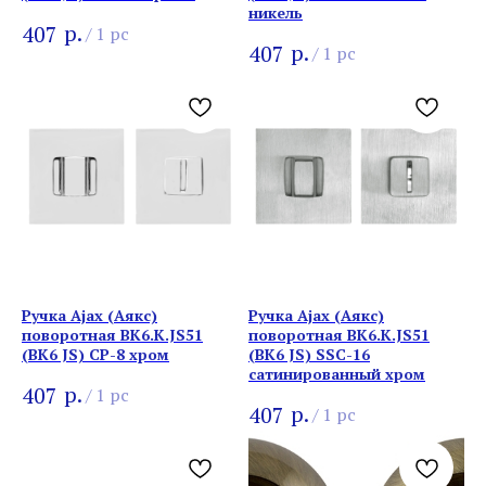
никель
р.
407
/
1 pc
р.
407
/
1 pc
Ручка Ajax (Аякс)
Ручка Ajax (Аякс)
поворотная BK6.K.JS51
поворотная BK6.K.JS51
(BK6 JS) CP-8 хром
(BK6 JS) SSC-16
сатинированный хром
р.
407
/
1 pc
р.
407
/
1 pc