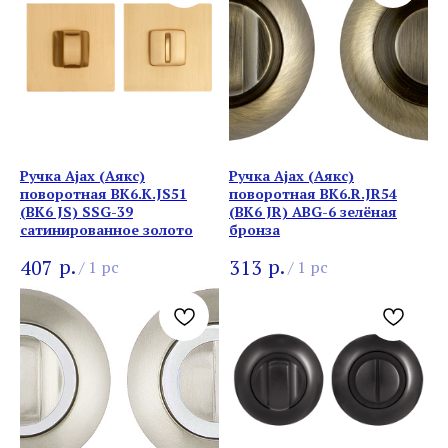
Ручка Ajax (Аякс)
Ручка Ajax (Аякс)
поворотная BK6.K.JS51
поворотная BK6.R.JR54
(BK6 JS) SSG-39
(BK6 JR) ABG-6 зелёная
сатинированное золото
бронза
р.
р.
407
313
/
1 pc
/
1 pc