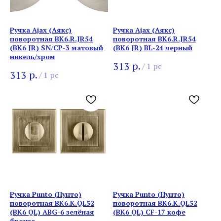
Ручка Ajax (Аякс)
Ручка Ajax (Аякс)
поворотная BK6.R.JR54
поворотная BK6.R.JR54
(BK6 JR) SN/CP-3 матовый
(BK6 JR) BL-24 черный
никель/хром
р.
313
/
1 pc
р.
313
/
1 pc
Ручка Punto (Пунто)
Ручка Punto (Пунто)
поворотная BK6.K.QL52
поворотная BK6.K.QL52
(BK6 QL) ABG-6 зелёная
(BK6 QL) CF-17 кофе
бронза