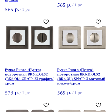
р.
565
/
1 pc
р.
565
/
1 pc
Ручка Punto (Пунто)
Ручка Punto (Пунто)
поворотная BK6.K.QL52
поворотная BK6.K.QL52
(BK6 QL) GR/CP-23 графит/
(BK6 QL) SN/CP-3 матовый
хром
никель/хром
р.
р.
573
565
/
1 pc
/
1 pc