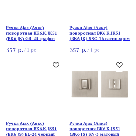
Ручка Ajax (Аякс)
Ручка Ajax (Аякс)
поворотная BK6.K.JK51
поворотная BK6.K.JK51
(BK6 JK) GR-23 графит
(BK6 JK) SSC-16 сатин.хром
р.
р.
357
357
/
1 pc
/
1 pc
Ручка Ajax (Аякс)
Ручка Ajax (Аякс)
поворотная BK6.K.JS51
поворотная BK6.K.JS51
(BK6 JS) BL-24 черный
(BK6 JS) SN-3 матовый