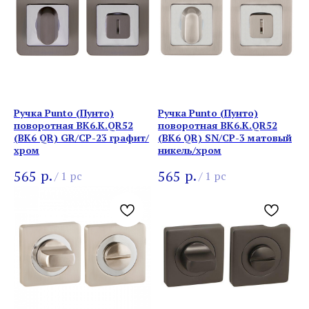
Ручка Punto (Пунто)
Ручка Punto (Пунто)
поворотная BK6.K.QR52
поворотная BK6.K.QR52
(BK6 QR) GR/CP-23 графит/
(BK6 QR) SN/CP-3 матовый
хром
никель/хром
р.
р.
565
565
/
1 pc
/
1 pc