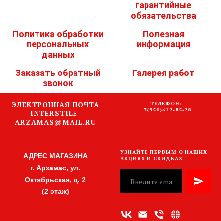
гарантийные
обязательства
Политика обработки
Полезная
персональных
информация
данных
Заказать обратный
Галерея работ
звонок
ЭЛЕКТРОННАЯ ПОЧТА
ТЕЛЕФОН:
+7(950)612-85-28
INTERSTILE-
ARZAMAS@MAIL.RU
УЗНАЙТЕ ПЕРВЫМ О НАШИХ
АДРЕС МАГАЗИНА
АКЦИЯХ И СКИДКАХ
г. Арзамас, ул.
Октябрьская, д. 2
(2 этаж)