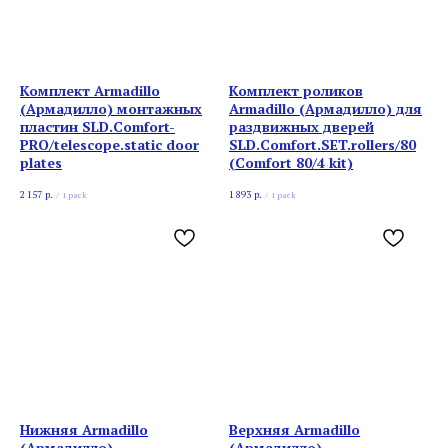
Комплект Armadillo
Комплект роликов
(Армадилло) монтажных
Armadillo (Армадилло) для
пластин SLD.Comfort-
раздвижных дверей
PRO/telescope.static door
SLD.Comfort.SET.rollers/80
plates
(Comfort 80/4 kit)
2 157
р.
1 893
р.
/
1 pack
/
1 pack
Нижняя Armadillo
Верхняя Armadillo
(Армадилло)
(Армадилло)