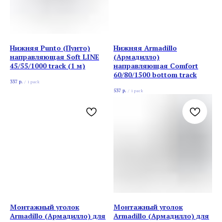
Нижняя Punto (Пунто)
Нижняя Armadillo
направляющая Soft LINE
(Армадилло)
45/55/1000 track (1 м)
направляющая Comfort
60/80/1500 bottom track
337
р.
/
1 pack
537
р.
/
1 pack
Монтажный уголок
Монтажный уголок
Armadillo (Армадилло) для
Armadillo (Армадилло) для