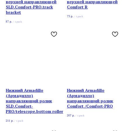
верхней направляющей
верхней направляющей
SLD.Comfort-PRO.track
Comfort R
bracket
73
р.
/
1 pack
87
р.
/
1 pack
Нижний Armadillo
Нижний Armadillo
(Армадилло)
(Армадилло)
направляющий ролик
направляющий ролик
SLD.Comfort-
Comfort /Comfort-PRO
PRO/telescope.bottom roller
207
р.
/
1 pack
211
р.
/
1 pack